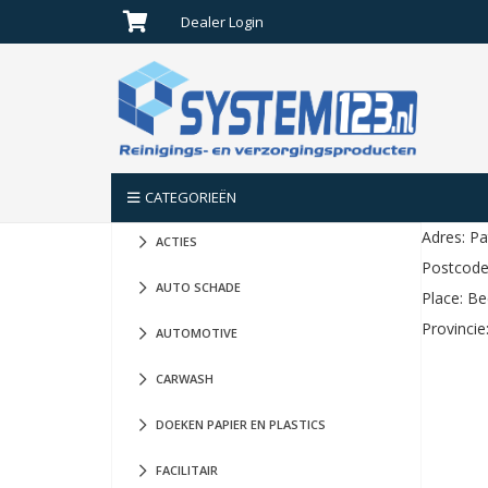
Dealer Login
Geen producten in de winkelwagen.
CATEGORIEËN
Adres: Pa
ACTIES
Postcode
AUTO SCHADE
Place: B
Provinci
AUTOMOTIVE
CARWASH
DOEKEN PAPIER EN PLASTICS
FACILITAIR