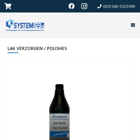
0(031)45-5325999
LAK VERZORGEN / POLISHES