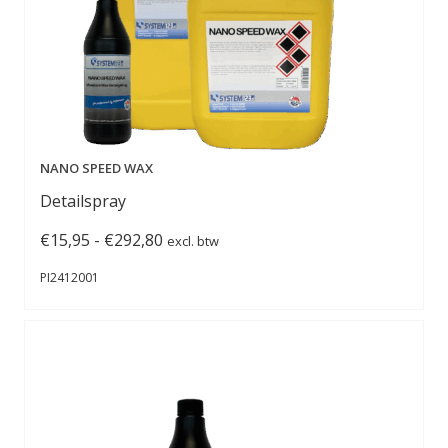
NANO SPEED WAX
Detailspray
Prijsklasse:
€
15,95
-
€
292,80
excl. btw
€15,95
PI2412001
tot
€292,80