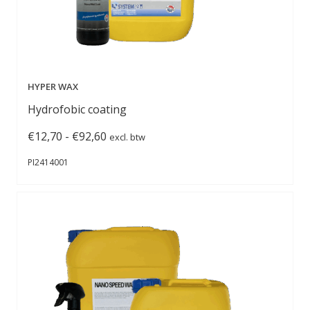
HYPER WAX
Hydrofobic coating
Prijsklasse:
€
12,70
-
€
92,60
excl. btw
€12,70
PI2414001
tot
€92,60