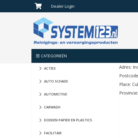
Dealer Login
Geen producten in de winkelwagen.
CATEGORIEËN
Adres: In
ACTIES
Postcode
AUTO SCHADE
Place: C
Provincie
AUTOMOTIVE
CARWASH
DOEKEN PAPIER EN PLASTICS
FACILITAIR