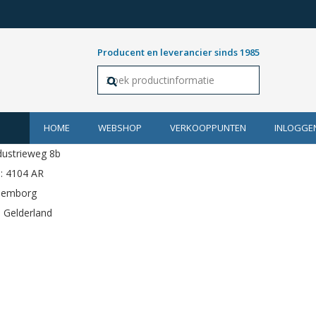
Producent en leverancier sinds 1985
HOME
WEBSHOP
VERKOOPPUNTEN
INLOGGE
dustrieweg 8b
: 4104 AR
ulemborg
: Gelderland