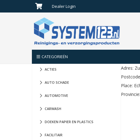
Dealer Login
Geen producten in de winkelwagen.
CATEGORIEËN
Adres: Zu
ACTIES
Postcode
AUTO SCHADE
Place: Ec
Provincie
AUTOMOTIVE
CARWASH
DOEKEN PAPIER EN PLASTICS
FACILITAIR