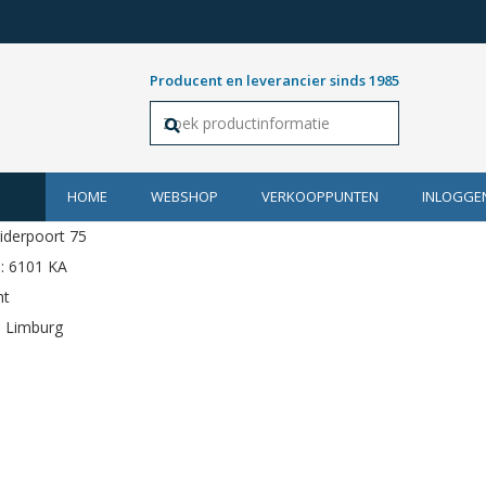
Producent en leverancier sinds 1985
HOME
WEBSHOP
VERKOOPPUNTEN
INLOGGE
iderpoort 75
: 6101 KA
ht
: Limburg