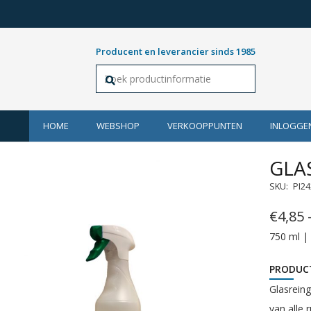
Producent en leverancier sinds 1985
HOME
WEBSHOP
VERKOOPPUNTEN
INLOGGE
GLA
SKU:
PI2
€
4,85
750 ml | 
PRODUC
Glasreing
van alle