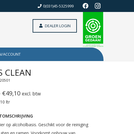
0(031)45-5325999
DEALER LOGIN
N/ACCOUNT
S CLEAN
420501
Prijsklasse:
-
€
49,10
excl. btw
€4,85
10 ltr
tot
TOMSCHRIJVING
€49,10
ier op alcoholbasis. Geschikt voor de reiniging
 ruiten en ramen. Voorkomt opbouw van