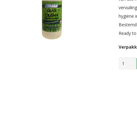
vervuilin
hygiëne i
Bestemd v
Ready to
Verpakk
GLAS
CLEAN
aantal