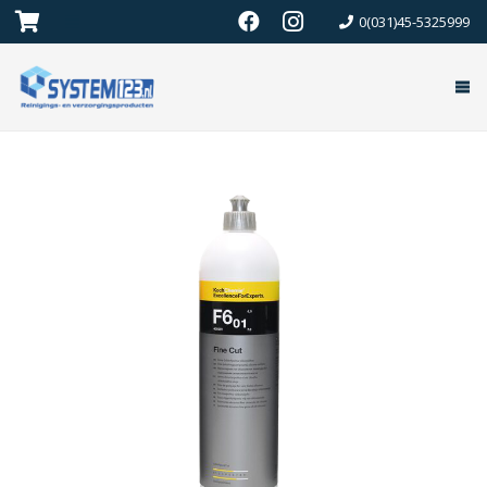
0(031)45-5325999