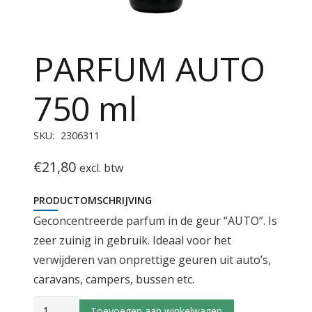
PARFUM AUTO
750 ml
SKU:
2306311
€
21,80
excl. btw
PRODUCTOMSCHRIJVING
Geconcentreerde parfum in de geur “AUTO”. Is
zeer zuinig in gebruik. Ideaal voor het
verwijderen van onprettige geuren uit auto’s,
caravans, campers, bussen etc.
PARFUM
Toevoegen aan winkelwagen