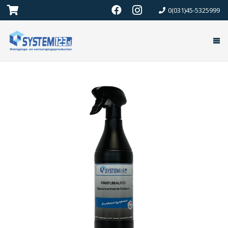
0(031)45-5325999