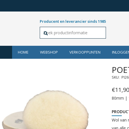
Producent en leverancier sinds 1985
HOME
WEBSHOP
VERKOOPPUNTEN
INLOGGE
POE
SKU:
PI2
€
11,9
80mm | 
PRODUC
Wol van n
van alle 