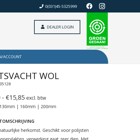
0(031)45-5325999
DEALER LOGIN
N/ACCOUNT
TSVACHT WOL
605128
Prijsklasse:
0
-
€
15,85
excl. btw
€11,90
130mm | 160mm | 200mm
tot
TOMSCHRIJVING
€15,85
atuurlijke herkomst. Geschikt voor polijsten
oppervlakten, verwerking gaat zeer diep. Met