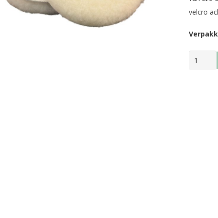
velcro ac
Verpakk
POETSV
WOL
aantal