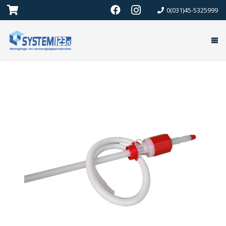
0(031)45-5325999