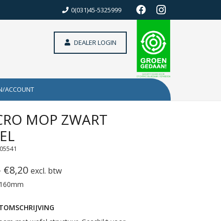
0(031)45-5325999
DEALER LOGIN
N/ACCOUNT
CRO MOP ZWART
EL
605541
Prijsklasse:
-
€
8,20
excl. btw
€6,85
 160mm
tot
TOMSCHRIJVING
€8,20