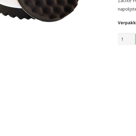
Zachte F
napolijst
Verpakk
VELCRO
MOP
ZWART
WAFEL
aantal