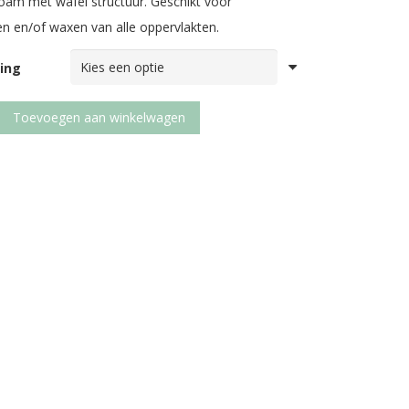
oam met wafel structuur. Geschikt voor
en en/of waxen van alle oppervlakten.
ing
Toevoegen aan winkelwagen