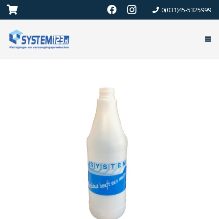
0(031)45-5325999