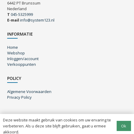
6442 PT Brunssum
Nederland
T
045-5325999
E-mail
info@system123.nl
INFORMATIE
Home
Webshop
Inloggen/account
Verkooppunten
POLICY
Algemene Voorwaarden
Privacy Policy
Deze website maakt gebruik van cookies om uw ervaring te
© System123 B.V. – 2020 – All rights reserved |
Algemene
Ok
verbeteren. Als u deze site blijft gebruiken, gaat u ermee
voorwaarden
|
Privacy policy
| Website door
Webgrade
akkoord.