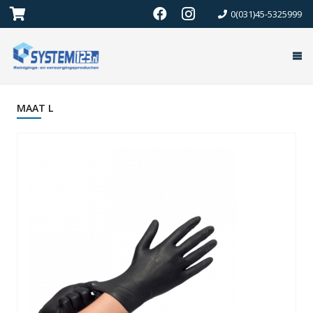
0(031)45-5325999
MAAT L