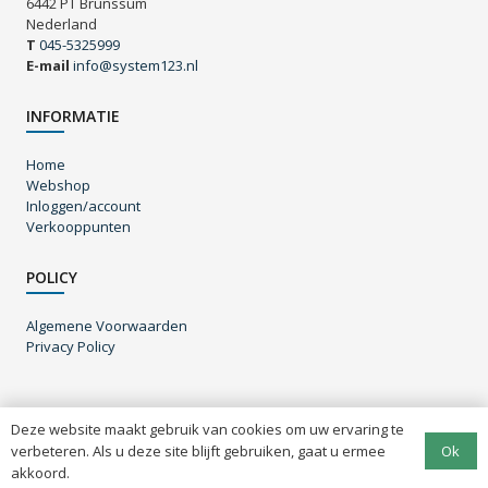
6442 PT Brunssum
Nederland
T
045-5325999
E-mail
info@system123.nl
INFORMATIE
Home
Webshop
Inloggen/account
Verkooppunten
POLICY
Algemene Voorwaarden
Privacy Policy
Deze website maakt gebruik van cookies om uw ervaring te
© System123 B.V. – 2020 – All rights reserved |
Algemene
Ok
verbeteren. Als u deze site blijft gebruiken, gaat u ermee
voorwaarden
|
Privacy policy
| Website door
Webgrade
akkoord.