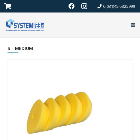
0(031)45-5325999
S – MEDIUM