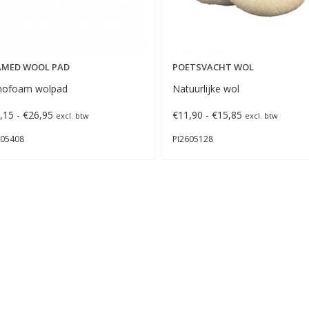
AMED WOOL PAD
POETSVACHT WOL
nofoam wolpad
Natuurlijke wol
Prijsklasse:
Prijsklasse:
,15
-
€
26,95
€
11,90
-
€
15,85
excl. btw
excl. btw
€17,15
€11,90
605408
PI2605128
tot
tot
€26,95
€15,85