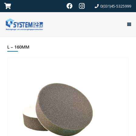
0(031)45-5325999
L – 160MM