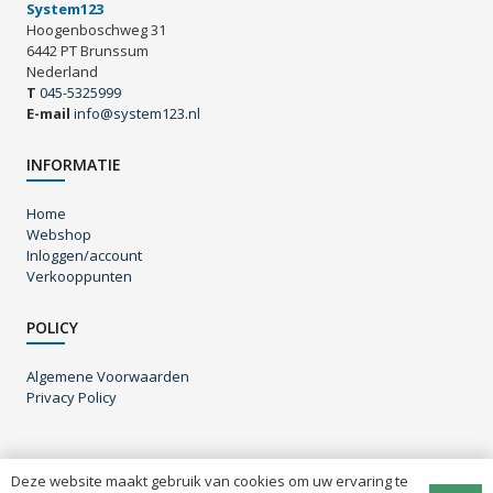
System123
Hoogenboschweg 31
6442 PT Brunssum
Nederland
T
045-5325999
E-mail
info@system123.nl
INFORMATIE
Home
Webshop
Inloggen/account
Verkooppunten
POLICY
Algemene Voorwaarden
Privacy Policy
Deze website maakt gebruik van cookies om uw ervaring te
© System123 B.V. – 2020 – All rights reserved |
Algemene