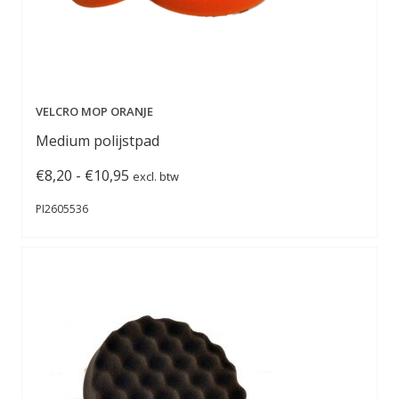
VELCRO MOP ORANJE
Medium polijstpad
Prijsklasse:
€
8,20
-
€
10,95
excl. btw
€8,20
PI2605536
tot
€10,95