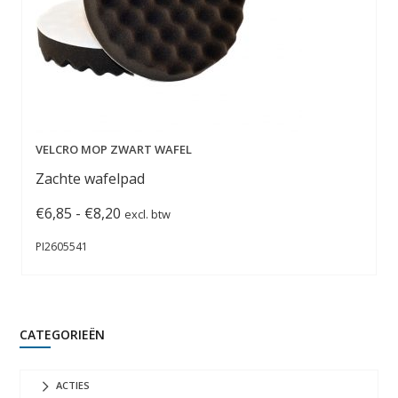
VELCRO MOP ZWART WAFEL
Zachte wafelpad
Prijsklasse:
€
6,85
-
€
8,20
excl. btw
€6,85
PI2605541
tot
€8,20
CATEGORIEËN
ACTIES