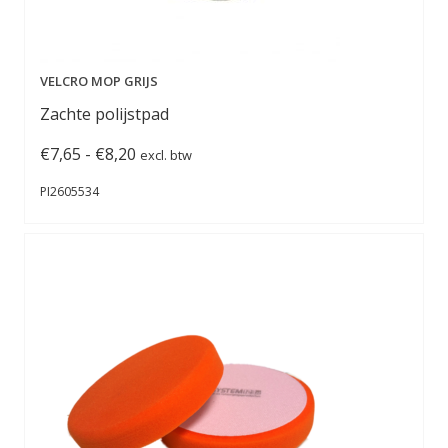
VELCRO MOP GRIJS
Zachte polijstpad
Prijsklasse:
€
7,65
-
€
8,20
excl. btw
€7,65
PI2605534
tot
€8,20